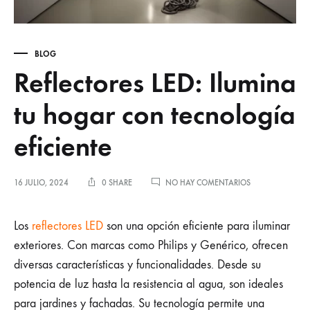
BLOG
Reflectores LED: Ilumina
tu hogar con tecnología
eficiente
EN
16 JULIO, 2024
0 SHARE
NO HAY COMENTARIOS
REFLECTORES
LED:
Reflectores
ILUMINA
Los
reflectores LED
son una opción eficiente para iluminar
TU
exteriores. Con marcas como Philips y Genérico, ofrecen
HOGAR
LED:
CON
diversas características y funcionalidades. Desde su
TECNOLOGÍA
potencia de luz hasta la resistencia al agua, son ideales
EFICIENTE
Ilumina
para jardines y fachadas. Su tecnología permite una