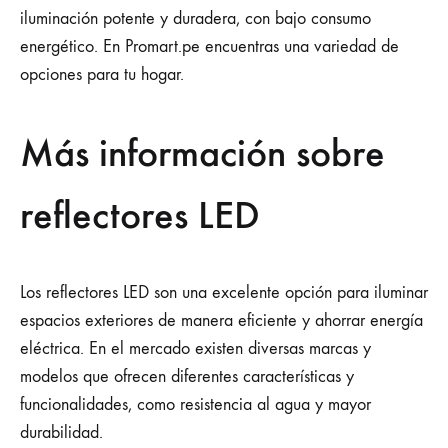
tu
iluminación potente y duradera, con bajo consumo
energético. En Promart.pe encuentras una variedad de
hogar
opciones para tu hogar.
con
Más información sobre
tecnología
eficiente
reflectores LED
16
JULIO,
Los reflectores LED son una excelente opción para iluminar
2024
espacios exteriores de manera eficiente y ahorrar energía
0
eléctrica. En el mercado existen diversas marcas y
SHARE
modelos que ofrecen diferentes características y
NO
funcionalidades, como resistencia al agua y mayor
HAY
COMENTARIOS
durabilidad.
EN