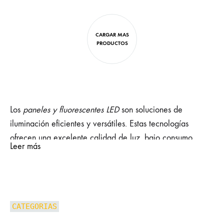
CARGAR MAS
PRODUCTOS
Los
paneles y fluorescentes LED
son soluciones de
iluminación eficientes y versátiles. Estas tecnologías
ofrecen una excelente calidad de luz, bajo consumo
Leer más
energético y una larga vida útil, lo que las convierte en
opciones ideales para distintos espacios. Su uso se ha
extendido en hogares, oficinas y comercios,
proporcionando no solo funcionalidad, sino también un
CATEGORIAS
aporte estético. Este artículo analiza sus características,
tipos, beneficios y comparaciones, así como