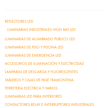
recomendaciones para su elección y mantenimiento.
Características de los
REFLECTORES LED
LUMINARIAS INDUSTRIALES HIGH BAY LED
paneles LED
LUMINARIAS DE ALUMBRADO PUBLICO LED
LUMINARIAS DE PISO Y PISCINA LED
LUMINARIAS DE EMERGENCIA LED
paneles LED
Los
ofrecen múltiples características que los
ACCESORIOS DE ILUMINACIÓN Y ELECTRICIDAD
convierten en una opción ideal para diversas aplicaciones
LAMPARAS DE DESCARGA Y FLUORESCENTES
de iluminación. A continuación, se detallan sus principales
atributos y ventajas.
TABLEROS Y CAJAS DE PASE TRAMONTINA
FERRETERIA ELECTRICA Y VARIOS
Eficiencia energética
LUMINARIAS LED PARA INTERIORES
CONTACTORES,RELAY E INTERRUPTORES INDUSTRIALES