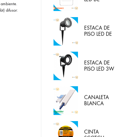
 ambiente.
30W/830
t) difusor:
(LUZ CALIDA)
IP65
LEDVANCE
ESTACA DE
PISO LED DE
5W IP65 LUZ
BLANCA
HYPERLED
ESTACA DE
PISO LED 3W
3000K
HYPERLED
CANALETA
BLANCA
20X12MM
CON
ADHESIVO
DEXON
CINTA