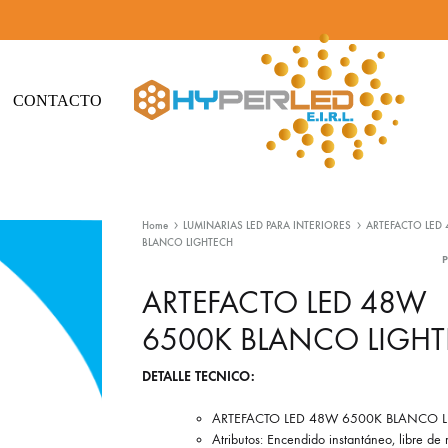
CONTACTO
Hyperled
Iluminación
-
Led
Home
LUMINARIAS LED PARA INTERIORES
ARTEFACTO LED 
Iluminación
y
BLANCO LIGHTECH
Led
Materiales
eléctricos
ARTEFACTO LED 48W
6500K BLANCO LIGH
DETALLE TECNICO:
ARTEFACTO LED 48W 6500K BLANCO 
Atributos: Encendido instantáneo, libre de 