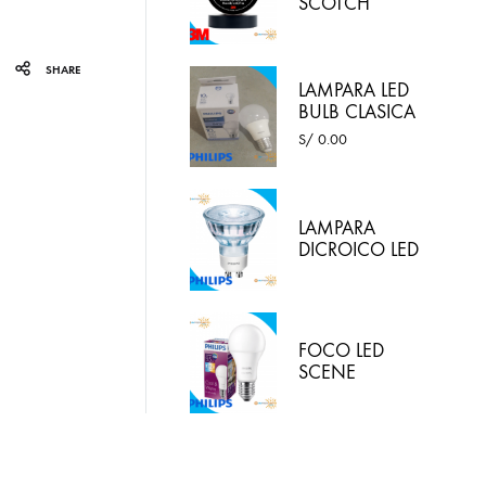
SCOTCH
SUPER 33
COLOR
NEGRO 3M
SHARE
LAMPARA LED
BULB CLASICA
10W LUZ
S/
0.00
BLANCA -
PHILIPS
LAMPARA
DICROICO LED
4.6W 220VAC
LED LUZ
BLANCA
PHILIPS
FOCO LED
SCENE
SWITCH 9.5W
E27 / 2 EN 1:
LUZ BLANCA Y
LUZ CALIDA
PHILIPS