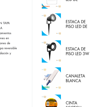
30W/830
(LUZ CALIDA)
IP65
LEDVANCE
ESTACA DE
N TAPA
PISO LED DE
NA
5W IP65 LUZ
pamientos
BLANCA
ones en
HYPERLED
ones de
pa reversible
ESTACA DE
edación y
PISO LED 3W
3000K
HYPERLED
CANALETA
BLANCA
20X12MM
CON
ADHESIVO
DEXON
CINTA