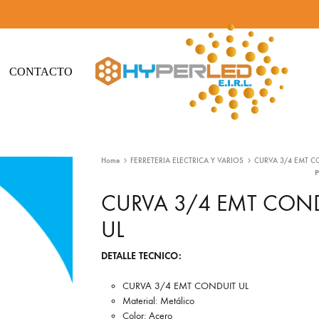
CONTACTO
Hyperled
Iluminación
-
Led
Home
FERRETERIA ELECTRICA Y VARIOS
CURVA 3/4 EMT C
Iluminación
y
Led
Materiales
CURVA 3/4 EMT CON
eléctricos
UL
DETALLE TECNICO:
CURVA 3/4 EMT CONDUIT UL
Material: Metálico
Color: Acero