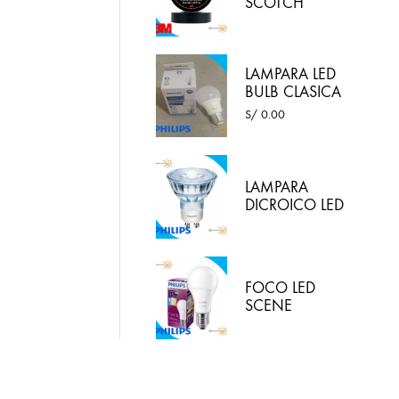
SCOTCH
SUPER 33
COLOR
NEGRO 3M
LAMPARA LED
BULB CLASICA
10W LUZ
S/
0.00
BLANCA -
PHILIPS
LAMPARA
DICROICO LED
4.6W 220VAC
LED LUZ
BLANCA
PHILIPS
FOCO LED
SCENE
SWITCH 9.5W
E27 / 2 EN 1:
LUZ BLANCA Y
LUZ CALIDA
PHILIPS