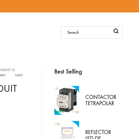
Sign in
Best Selling
ONDUIT UL
PREV
NEXT
Product
DUIT
navigation
CONTACTOR
TETRAPOLAR
25A BOBINA
110VAC,
LC1D258F7,
SCHNEIDER-
REFLECTOR
ELECTRIC
LED DE