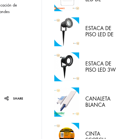
30W/830
ricación de
(LUZ CALIDA)
randes
IP65
LEDVANCE
ESTACA DE
PISO LED DE
5W IP65 LUZ
BLANCA
HYPERLED
ESTACA DE
PISO LED 3W
3000K
HYPERLED
CANALETA
SHARE
BLANCA
20X12MM
CON
ADHESIVO
DEXON
CINTA