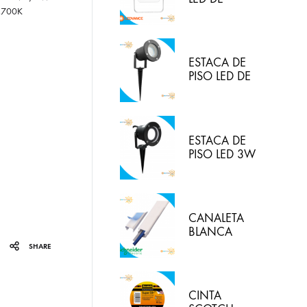
30W/830
,700K
(LUZ CALIDA)
IP65
LEDVANCE
ESTACA DE
PISO LED DE
5W IP65 LUZ
BLANCA
HYPERLED
ESTACA DE
PISO LED 3W
3000K
HYPERLED
CANALETA
BLANCA
20X12MM
SHARE
CON
ADHESIVO
DEXON
CINTA