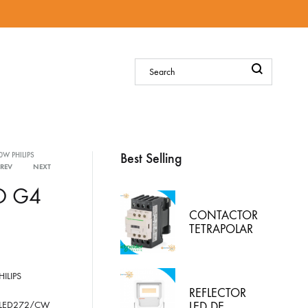
Sign in
Best Selling
W PHILIPS
PREV
NEXT
Product
O G4
navigation
CONTACTOR
TETRAPOLAR
25A BOBINA
110VAC,
LC1D258F7,
ILIPS
SCHNEIDER-
REFLECTOR
ELECTRIC
 LED272/CW
LED DE