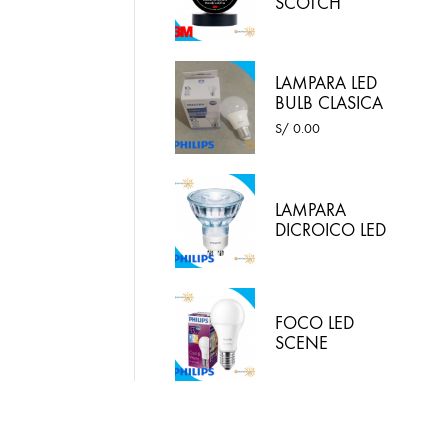
SCOTCH
SUPER 33
COLOR
NEGRO 3M
LAMPARA LED
BULB CLASICA
10W LUZ
S/
0.00
BLANCA -
PHILIPS
LAMPARA
DICROICO LED
4.6W 220VAC
LED LUZ
BLANCA
PHILIPS
FOCO LED
SCENE
SWITCH 9.5W
E27 / 2 EN 1:
LUZ BLANCA Y
LUZ CALIDA
PHILIPS