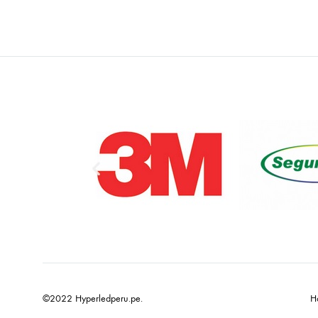
©2022 Hyperledperu.pe.
H