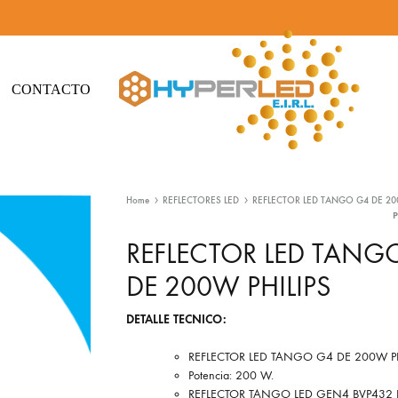
CONTACTO
Hyperled
Iluminación
-
Led
Home
REFLECTORES LED
REFLECTOR LED TANGO G4 DE 200
Iluminación
y
Led
Materiales
REFLECTOR LED TANG
eléctricos
DE 200W PHILIPS
DETALLE TECNICO:
REFLECTOR LED TANGO G4 DE 200W PH
Potencia: 200 W.
REFLECTOR TANGO LED GEN4 BVP432