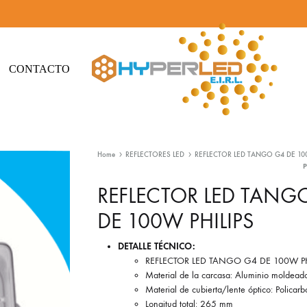
CONTACTO
Hyperled
Iluminación
-
Led
Home
REFLECTORES LED
REFLECTOR LED TANGO G4 DE 100
Iluminación
y
Led
Materiales
REFLECTOR LED TANG
eléctricos
DE 100W PHILIPS
DETALLE TÉCNICO:
REFLECTOR LED TANGO G4 DE 100W PH
Material de la carcasa: Aluminio moldeado
Material de cubierta/lente óptico: Policar
Longitud total: 265 mm