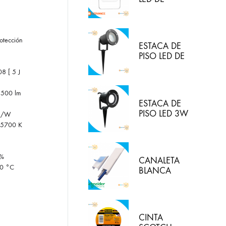
30W/830
(LUZ CALIDA)
IP65
LEDVANCE
otección
ESTACA DE
PISO LED DE
5W IP65 LUZ
8 [ 5 J
BLANCA
HYPERLED
13500 lm
ESTACA DE
PISO LED 3W
lm/W
3000K
: 5700 K
HYPERLED
0%
CANALETA
50 °C
BLANCA
20X12MM
CON
ADHESIVO
DEXON
CINTA