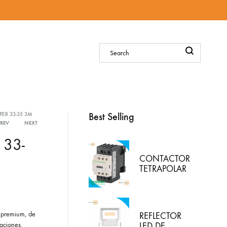
Sign in
Best Selling
ER 33-35 3M
PREV
NEXT
Product
 33-
navigation
CONTACTOR
TETRAPOLAR
25A BOBINA
110VAC,
LC1D258F7,
SCHNEIDER-
 premium, de
REFLECTOR
ELECTRIC
aciones.
LED DE