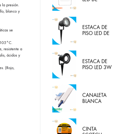
30W/830
 la presión.
(LUZ CALIDA)
llo, blanco y
IP65
LEDVANCE
ESTACA DE
áticas se
PISO LED DE
5W IP65 LUZ
 105°C.
BLANCA
, resistente a
HYPERLED
lis, ácidos y
ESTACA DE
PISO LED 3W
s. (Rojo,
3000K
HYPERLED
CANALETA
BLANCA
20X12MM
CON
ADHESIVO
DEXON
CINTA