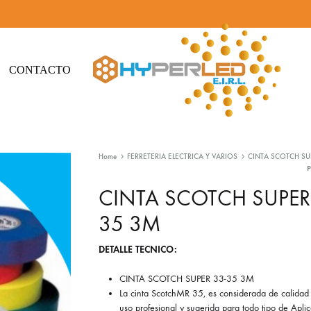
CONTACTO
Hyperled
Iluminación
-
Led
Home
FERRETERIA ELECTRICA Y VARIOS
CINTA SCOTCH SUP
Iluminación
y
Led
Materiales
CINTA SCOTCH SUPER
eléctricos
35 3M
DETALLE TECNICO:
CINTA SCOTCH SUPER 33-35 3M
La cinta ScotchMR 35, es considerada de calidad
uso profesional y sugerida para todo tipo de Aplic