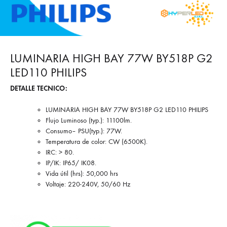
LUMINARIA HIGH BAY 77W BY518P G2
LED110 PHILIPS
DETALLE TECNICO:
LUMINARIA HIGH BAY 77W BY518P G2 LED110 PHILIPS
Flujo Luminoso (typ.): 11100lm.
Consumo– PSU(typ.): 77W.
Temperatura de color: CW (6500K).
IRC: > 80.
IP/IK: IP65/ IK08.
Vida útil (hrs): 50,000 hrs
Voltaje: 220-240V, 50/60 Hz