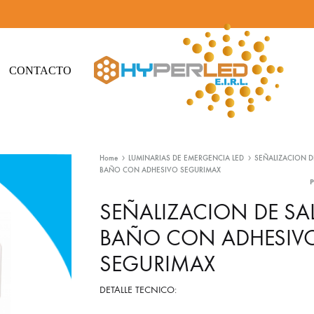
CONTACTO
Hyperled
Iluminación
-
Led
Home
LUMINARIAS DE EMERGENCIA LED
SEÑALIZACION D
Iluminación
y
BAÑO CON ADHESIVO SEGURIMAX
Led
Materiales
eléctricos
SEÑALIZACION DE SA
BAÑO CON ADHESIV
SEGURIMAX
DETALLE TECNICO: