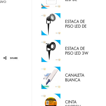
SIVO
30W/830
(LUZ CALIDA)
IP65
LEDVANCE
ESTACA DE
PISO LED DE
5W IP65 LUZ
BLANCA
HYPERLED
ESTACA DE
PISO LED 3W
3000K
SHARE
HYPERLED
CANALETA
BLANCA
20X12MM
CON
ADHESIVO
DEXON
CINTA