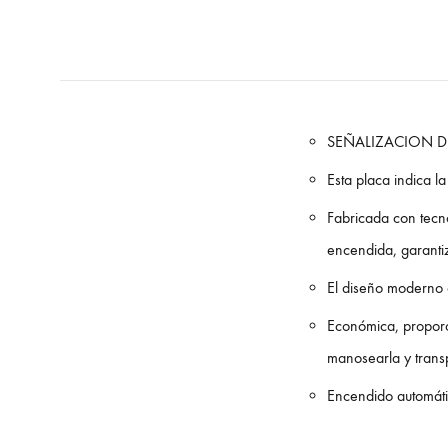
SEÑALIZACION D
Esta placa indica l
Fabricada con tecn
encendida, garanti
El diseño moderno 
Económica, proporc
manosearla y transp
Encendido automát