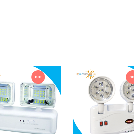
HOT
HO