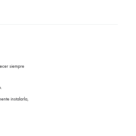
necer siempre
o.
nte instalarla,