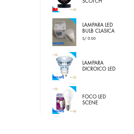
SCOTCH
SUPER 33
COLOR
NEGRO 3M
LAMPARA LED
BULB CLASICA
10W LUZ
S/
0.00
BLANCA -
PHILIPS
LAMPARA
DICROICO LED
4.6W 220VAC
LED LUZ
BLANCA
PHILIPS
FOCO LED
SCENE
SWITCH 9.5W
E27 / 2 EN 1:
LUZ BLANCA Y
LUZ CALIDA
PHILIPS